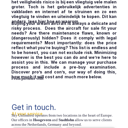
het veiligheids risico is bij een vliegtuig vele malen
groter. Toch is het gebruikelijk advertenties in
vakbladen en internet af te struinen en zo een
vliegtuig te vinden en uiteindelijk te kopen. Dit kan
anders, lees hier hoe en waarom.
Buying your dream aircraft is always a delicate and
risky process. Does the aircraft for sale fit your
needs? Are there maintenance flaws, known or
(dangerously) hidden? Does it comply with legal
requirements? Most importantly: does the price
reflect what you’re buying? This list is endless and
to be honest, you can not exclude risk. Minimizing
however is the best you can do and we’re here to
assist you in this. We can manage your purchase
process and include a pre-buy examination.
Discover pro’s and con’s, our way of doing this,
how much it will cost and much more below.
Proin porttitor velit
Get in touch.
At your service
Sky Unlimited operates from two locations in the heart of Europe.
Our offices in
Hoogeveen
and
Stadtlohn
allow us to serve clients
across the Netherlands, Germany and beyond.