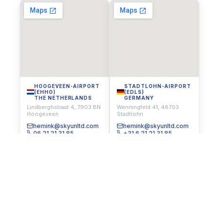
HOOGEVEEN-AIRPORT
STADTLOHN-AIRPORT
(EHHO)
(EDLS)
THE NETHERLANDS
GERMANY
Lindberghstraat 4, 7903 BN
Wenningfeld 41, 48703
Hoogeveen
Stadtlohn
hemink@skyunltd.com
hemink@skyunltd.com
06 21 21 31 85
+31 6 21 21 31 85
On the radar.
News, projects and updates
From completed ferry flights to new training approvals,
this is where we share what we have been working on.
Follow us on LinkedIn
to stay up to date.
Geen berichten gevonden!